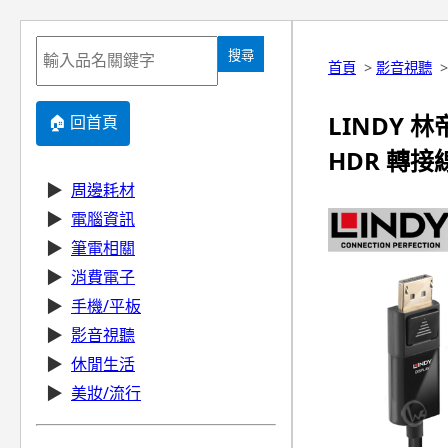
搜尋
首頁
>
影音視聽
LINDY 林帝
🏠 回首頁
HDR 轉接線 
▶
周邊耗材
▶
電腦資訊
▶
筆電相關
▶
消費電子
▶
手機/平板
▶
影音視聽
▶
休閒生活
▶
美妝/流行