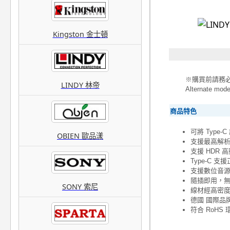
Kingston 金士頓
※購買前請務必確
LINDY 林帝
Alternate 
商品特色
可將 Type-C
OBIEN 歐品漾
支援最高解析度可達
支援 HDR 
Type-C 
支援數位音源
隨插即用，
SONY 索尼
線材經高密
德國 國際品牌
符合 RoH