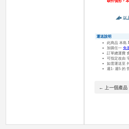
缺件情形，
◢■
以
← 上一個產品