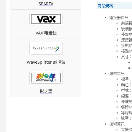
SPARTA
商品規格
連接器資訊
前端接頭
後端接頭
VAX 唯雅仕
外殼材
連接
接點
接點
尺寸
WaveSplitter 威世波
線材資訊
標準：U
顏色
型式
彩之舞
線徑：
外被材
導體
導線線
遮罩：
技術資訊
支援頻寬