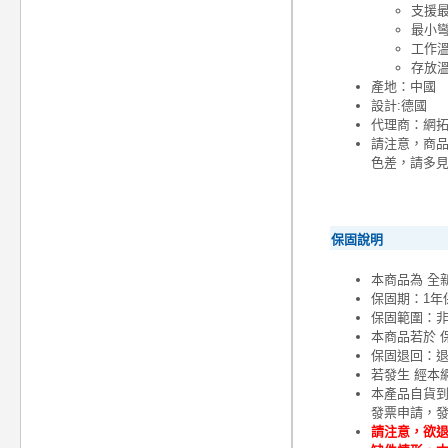
支援最高
最小彎
工作溫度
存放溫度
產地：中國
設計:德國
代理商：網
請注意，商
色差，請多
保固說明
本商品為 全
保固期：1年
保固範圍：
本商品若於 
保固退回：退
若發生 經本
本產品自貨
發票申請，
請注意，欲退