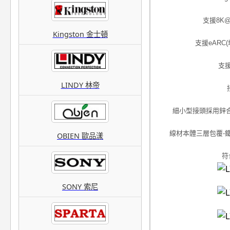
支援8K@1
Kingston 金士頓
支援eARC
支
LINDY 林帝
細小型接頭採用鋅
線材本體三層包覆-鐵
OBIEN 歐品漾
符
SONY 索尼