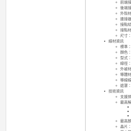
前端接頭
後端接頭
外殼
連接器
接點
接點材
尺寸：2
線材資訊
標準：H
顏色
型式
線徑：
外被材
導體
導線線
遮罩：
技術資訊
支援頻
最高
最高顏
晶片