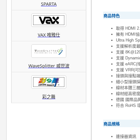
SPARTA
商品特色
取得 HDMI 
擁有 HDMI協
VAX 唯雅仕
Ultra Hig
支援解析度最高
支援 8K@120H
支援 Dyna
支援 eARC
WaveSplitter 威世波
支援 VRR(
接頭與接點端
細小型接頭
線材本體三層
線材經高密
彩之舞
德國 國際品牌
符合 RoH
商品規格
連接器資訊