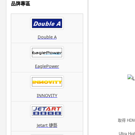
品牌專區
Double A
EaglePower
INNOVITY
取得 HDM
Jetart 捷藝
Ultra