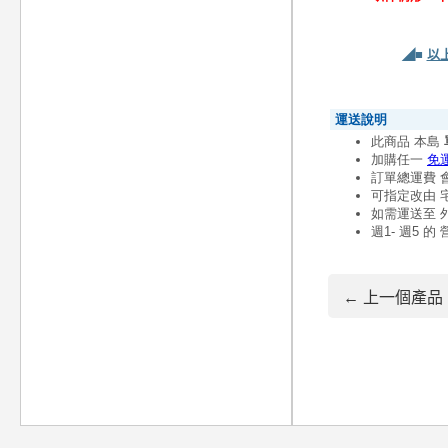
◢■
以
← 上一個產品