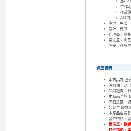
最小彎
工作溫度
存放溫度
ATC
產地：中國
設計：德國
代理商：網
請注意，商
色差，請多
保固說明
本商品為 全
保固期：1年
保固範圍：
本商品若於 
保固退回：退
若發生 經本
本產品自貨
發票申請，
請注意，欲退
缺件情形，