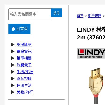
搜尋
首頁
>
影音視聽
LINDY 林帝
🏠 回首頁
2m (37602
▶
周邊耗材
▶
電腦資訊
▶
筆電相關
▶
消費電子
▶
手機/平板
▶
影音視聽
▶
休閒生活
▶
美妝/流行