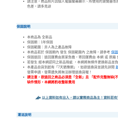
請注意，商品照片因個人電腦螢幕顯示、所使用的瀏覽器等
色差，請多見諒
保固說明
本商品為 全新品
保固期：1年保固
保固範圍：非人為之產品故障
本商品若於 保固期內 發生 保固範圍內 之故障，請參考
保固
保固退回：退回運費由買家負擔，寄回運費由 本網 或 原廠 
若發生 經本網認同之新品瑕疵 ，本網將無條件更換新品並
本產品自貨到起有「7天猶豫期」，如欲退換貨並請先詳閱
發票申請，發票遺失將無法辦理退換貨喔！
請注意，欲退回之商品必須是「全新」且 「配件完整無缺(
缺件情形，本網將酌收整新費用
◢■
以上資料如有出入，請以實際商品為主！資料若有