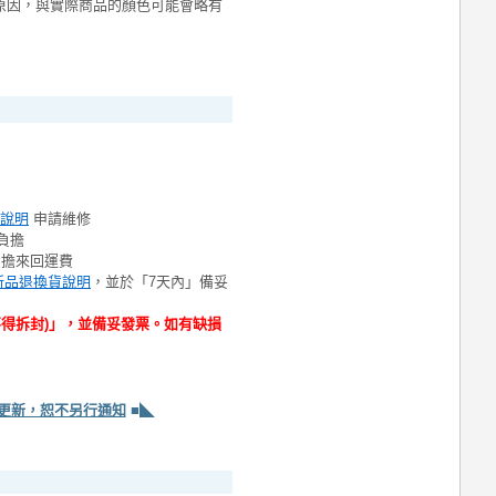
原因，與實際商品的顏色可能會略有
說明
申請維修
負擔
負擔來回運費
新品退換貨說明
，並於「7天內」備妥
不得拆封)」，並備妥發票。如有缺損
更新，恕不另行通知
■◣