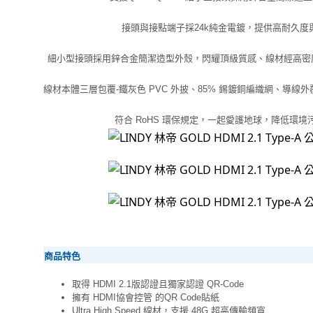
接頭與接點端子採24k純金電鍍，提供高耐久度
細小型接頭採用鋅合金簡潔造型外殼，閃耀頂級質感、線材經高密
線材本體三層包覆-鐵灰色 PVC 外披、85% 錫鍍銅編織網、導線外
符合 RoHS 環保規定，一起愛護地球，降低環
商品特色
取得 HDMI 2.1版認證且獨家認證 QR-Code
擁有 HDMI協會控管 的QR Code貼紙
Ultra High Speed 線材，支援 48G 超高傳輸頻寬