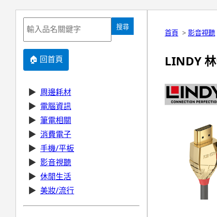
搜尋
首頁
>
影音視聽
LINDY 林
🏠 回首頁
▶
周邊耗材
▶
電腦資訊
▶
筆電相關
▶
消費電子
▶
手機/平板
▶
影音視聽
▶
休閒生活
▶
美妝/流行