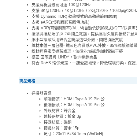
支援解析度最高可達 10K@120Hz
支援 8K@120Hz / 4K@120Hz / 2K@120Hz / 1080p@120H
支援 Dynamic HDR( 動態模式的高動態範圍處理)
支援 eARC(增強版影音回傳功能)
支援 VRR(可變刷新率)/ALLM(自動低延遲模式)/QFT(快速
接頭與接點端子採 24k純金電鍍，提供高耐久度與接點訊號
細小型接頭採用鋅合金簡潔造型外殼，閃耀頂級質感
線材本體三層包覆- 鐵灰色高質感PVC外披、85%錫鍍銅
線材經高密度遮蔽處理，無須外加磁環抑制電磁干擾
德國 國際品牌 LINDY，歐洲暢銷商品
符合 RoHS 環保規定，一起愛護地球，降低環境污染，保
商品規格
連接器資訊
前端接頭：HDMI Type A 19 Pin 公
後端接頭：HDMI Type A 19 Pin 公
外殼材質：鋅合金
連接器材質：鍍金 3µ
接點結構：磷銅
接點材質：鍍金 15µ
尺寸：20x11.6x34.1mm (WxDxH)