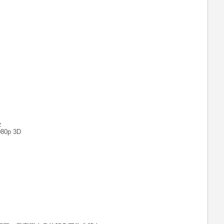
z
080p 3D