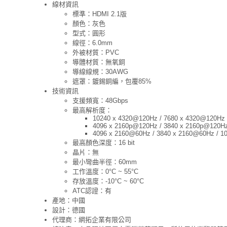
線材資訊
標準：HDMI 2.1版
顏色：灰色
型式：圓形
線徑：6.0mm
外被材質：PVC
導體材質：無氧銅
導線線規：30AWG
遮罩：鍍錫銅編，包覆85%
技術資訊
支援頻寬：48Gbps
最高解析度：
10240 x 4320@120Hz / 7680 x 4320@120Hz
4096 x 2160p@120Hz / 3840 x 2160p@120H
4096 x 2160@60Hz / 3840 x 2160@60Hz / 1
最高顏色深度：16 bit
晶片：無
最小彎曲半徑：60mm
工作溫度：0°C ~ 55°C
存放溫度：-10°C ~ 60°C
ATC認證：有
產地：中國
設計：德國
代理商：網拓企業有限公司