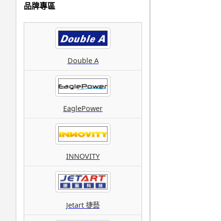
品牌專區
Double A
EaglePower
INNOVITY
Jetart 捷藝