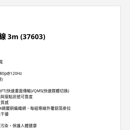
線 3m (37603)
頻寬
080p@120Hz
)
QFT(快速畫面傳輸)/QMS(快速媒體切換)
度與接點訊號可靠度
級質感
85%錫鍍銅編織網、每組導線外覆鋁箔麥拉
磁干擾
境污染，保護人體健康