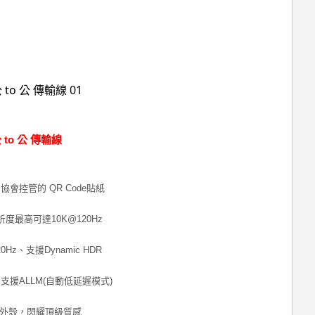
公 to 公 傳輸線
MI協會控管的 QR Code貼紙
解析度最高可達10K@120Hz
120Hz、支援Dynamic HDR
支援ALLM(自動低延遲模式)
型外殼，閃耀頂級質感