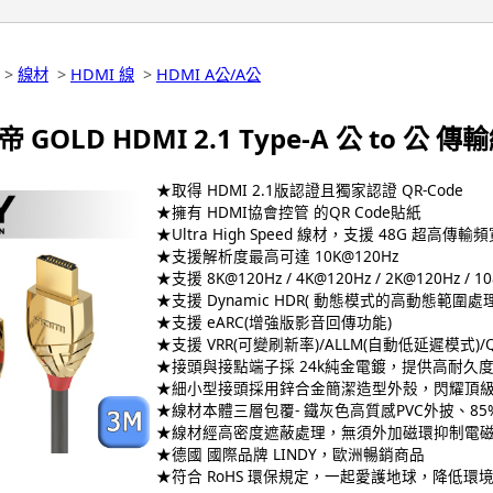
>
線材
>
HDMI 線
>
HDMI A公/A公
帝 GOLD HDMI 2.1 Type-A 公 to 公 傳輸
★取得 HDMI 2.1版認證且獨家認證 QR-Code
★擁有 HDMI協會控管 的QR Code貼紙
★Ultra High Speed 線材，支援 48G 超高傳輸
★支援解析度最高可達 10K@120Hz
★支援 8K@120Hz / 4K@120Hz / 2K@120Hz / 1
★支援 Dynamic HDR( 動態模式的高動態範圍處理
★支援 eARC(增強版影音回傳功能)
★支援 VRR(可變刷新率)/ALLM(自動低延遲模式)/
★接頭與接點端子採 24k純金電鍍，提供高耐久
★細小型接頭採用鋅合金簡潔造型外殼，閃耀頂
★線材本體三層包覆- 鐵灰色高質感PVC外披、
★線材經高密度遮蔽處理，無須外加磁環抑制電
★德國 國際品牌 LINDY，歐洲暢銷商品
★符合 RoHS 環保規定，一起愛護地球，降低環