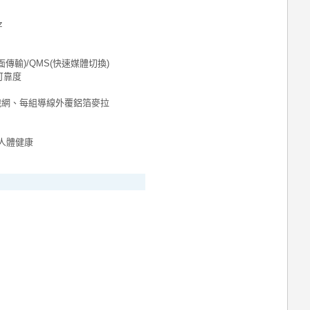
z
畫面傳輸)/QMS(快速媒體切換)
可靠度
編織網、每組導線外覆鋁箔麥拉
護人體健康