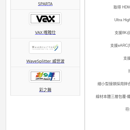
SPARTA
取得 HDM
Ultra
VAX 唯雅仕
支援8K@1
支援eARC
支
WaveSplitter 威世波
細小型接頭採用鋅
彩之舞
線材本體三層包覆-鐵
符