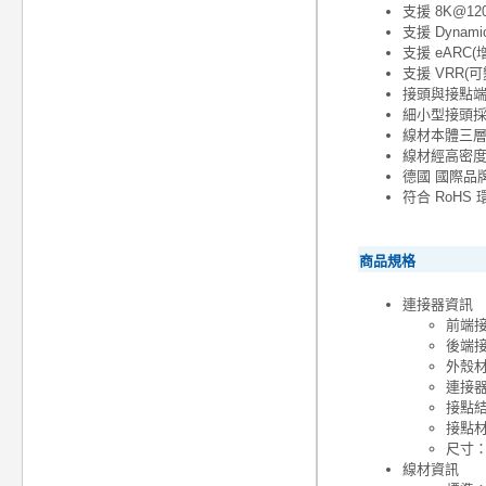
支援 8K@120H
支援 Dyna
支援 eARC
支援 VRR(
接頭與接點端
細小型接頭
線材本體三層
線材經高密
德國 國際品牌
符合 RoH
商品規格
連接器資訊
前端接頭
後端接頭
外殼
連接器
接點
接點材
尺寸：2
線材資訊