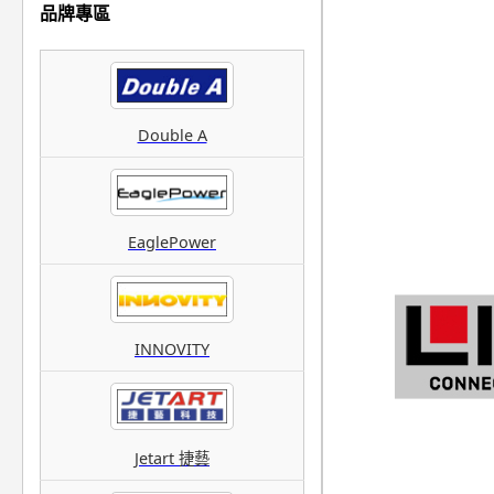
品牌專區
Double A
EaglePower
INNOVITY
Jetart 捷藝