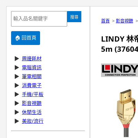
搜尋
首頁
>
影音視聽
LINDY 林帝
🏠 回首頁
5m (37604
▶
周邊耗材
▶
電腦資訊
▶
筆電相關
▶
消費電子
▶
手機/平板
▶
影音視聽
▶
休閒生活
▶
美妝/流行