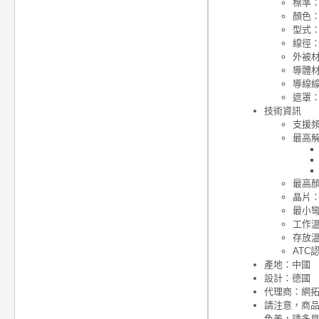
標準：H
顏色
型式
線徑：
外被材
導體
導線線
遮罩：
技術資訊
支援頻
最高
最高顏
晶片
最小彎
工作溫度
存放溫度
ATC
產地：中國
設計：德國
代理商：網
請注意，商
色差，請多