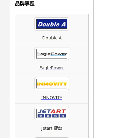
品牌專區
Double A
EaglePower
INNOVITY
Jetart 捷藝