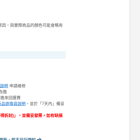
原因，與實際商品的顏色可能會略有
說明
申請維修
負擔
負擔來回運費
新品退換貨說明
，並於「7天內」備妥
不得拆封)」，並備妥發票。如有缺損
更新，恕不另行通知
■◣