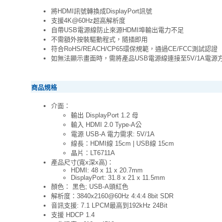
將HDMI訊號轉換成DisplayPort訊號
支援4K@60Hz超高解析度
自帶USB電源線防止來源HDMI埠輸出電力不足
不需額外按裝驅動程式，隨插即用
符合RoHS/REACH/CP65環保規範，通過CE/FCC測試認證
如無法顯示畫面時，需將產品USB電源線連接至5V/1A電源
商品規格
介面：
輸出 DisplayPort 1.2 母
輸入 HDMI 2.0 Type-A公
電源 USB-A 電力需求: 5V/1A
線長：HDMI線 15cm | USB線 15cm
晶片：LT6711A
產品尺寸(寬x深x高)：
HDMI: 48 x 11 x 20.7mm
DisplayPort: 31.8 x 21 x 11.5mm
顏色： 黑色; USB-A頭紅色
解析度：3840x2160@60Hz 4:4:4 8bit SDR
音訊支援: 7.1 LPCM最高到192kHz 24Bit
支援 HDCP 1.4