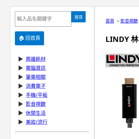
搜尋
首頁
>
影音視聽
LINDY 林
🏠 回首頁
▶
周邊耗材
▶
電腦資訊
▶
筆電相關
▶
消費電子
▶
手機/平板
▶
影音視聽
▶
休閒生活
▶
美妝/流行