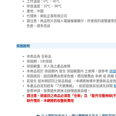
工作溫度：0℃ ~ 45℃
存放溫度：10℃ ~ 80℃
產地：中國
代理商：網拓企業有限公司
請注意，商品照片因個人電腦螢幕顯示、所使用的瀏覽器等
色差，請多見諒
保固說明
本商品為 全新品
保固期：1年保固
保固範圍：非人為之產品故障
本商品若於 保固期內 發生 保固範圍內 之故障，請參考
保固
保固退回：退回運費由買家負擔，寄回運費由 本網 或 原廠 
若發生 經本網認同之新品瑕疵 ，本網將無條件更換新品並
本產品自貨到起有「7天猶豫期」，如欲退換貨並請先詳閱
發票申請，發票遺失將無法辦理退換貨喔！
請注意，欲退回之商品必須是「全新」且 「配件完整無缺(
缺件情形，本網將酌收整新費用
◢■
以上資料如有出入，請以實際商品為主！資料若有