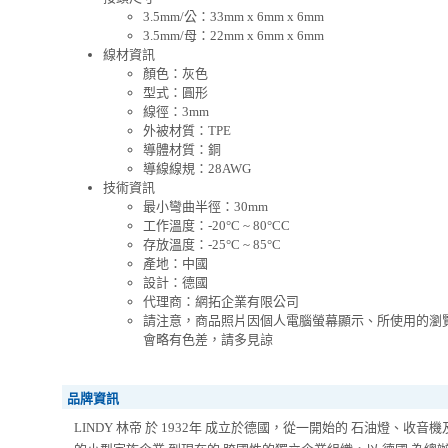
3.5mm/公：33mm x 6mm x 6mm
3.5mm/母：22mm x 6mm x 6mm
線材資訊
顏色：灰色
型式：圓形
線徑：3mm
外被材質：TPE
導體材質：銅
導線線規：28AWG
技術資訊
最小彎曲半徑：30mm
工作溫度：-20°C ~ 80°CC
存放溫度：-25°C ~ 85°C
產地：中國
設計：德國
代理商：網拓企業有限公司
請注意，商品照片因個人電腦螢幕顯示、所使用的瀏
會略有色差，請多見諒
品牌資訊
LINDY 林帝 於 1932年 成立於德國，從一開始的 石油燈、收音