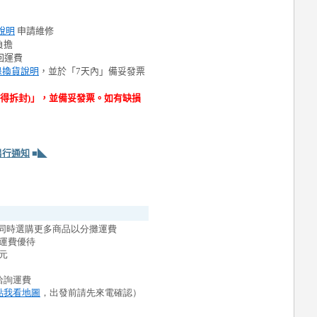
說明
申請維修
負擔
回運費
退換貨說明
，並於「7天內」備妥發票
不得拆封)」，並備妥發票。如有缺損
另行通知
■◣