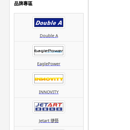
品牌專區
Double A
EaglePower
INNOVITY
Jetart 捷藝