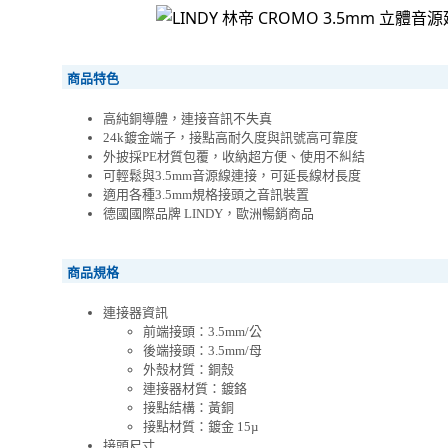
商品特色
高純銅導體，連接音訊不失真
24k鍍金端子，接點高耐久度與訊號高可靠度
外披採PE材質包覆，收納超方便、使用不糾結
可輕鬆與3.5mm音源線連接，可延長線材長度
適用各種3.5mm規格接頭之音訊裝置
德國國際品牌 LINDY，歐洲暢銷商品
商品規格
連接器資訊
前端接頭：3.5mm/公
後端接頭：3.5mm/母
外殼材質：銅殼
連接器材質：鍍鉻
接點結構：黃銅
接點材質：鍍金 15µ
接頭尺寸