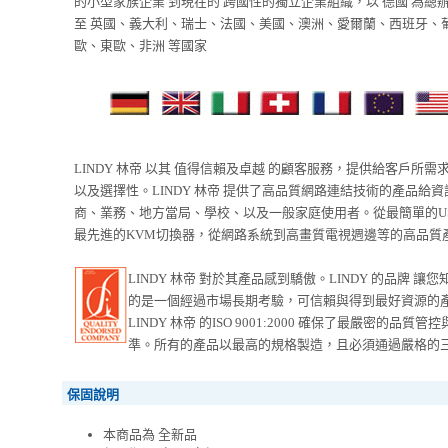
的小型家族企業 到現在的 跨國性的獨立企業組織，以 德國 為總
至 英國、義大利、瑞士、法國、美國、澳洲、愛爾蘭、西班牙、
歐、東歐、非洲 等國家
LINDY 林帝 以其 值得信賴及卓越 的顧客服務，提供給客戶所需
以及選擇性。LINDY 林帝 提供了高品質網路連結技術的產品給
商、業務、地方當局、學校、以及一般家庭使用者。從最簡單的U
最先進的KVM切換器，從網路系統到高畫質電視週邊等的高品質
LINDY 林帝 對於其產品感到驕傲。LINDY 的品牌 讓
的是一個經過市場長期考驗，可信賴與得到最好資源的
LINDY 林帝 的ISO 9001:2000 確保了最嚴密的品質管
準。所有的產品以最高的規格製造，且必須通過嚴格的
保固說明
本商品為 全新品