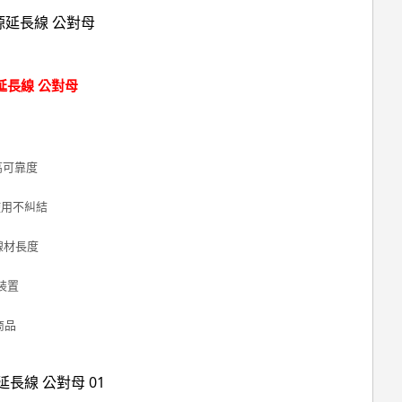
源延長線 公對母
高可靠度
使用不糾結
線材長度
裝置
商品