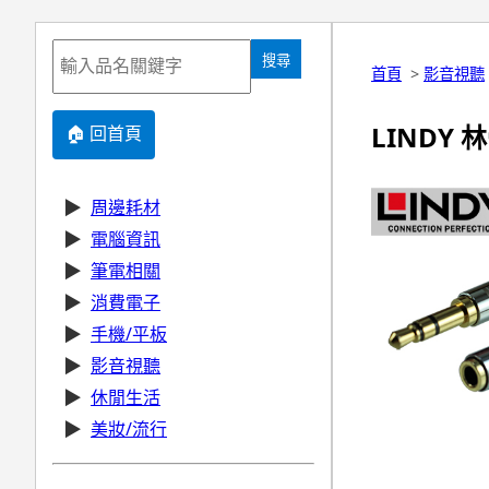
搜尋
首頁
>
影音視聽
LINDY 
🏠 回首頁
▶
周邊耗材
▶
電腦資訊
▶
筆電相關
▶
消費電子
▶
手機/平板
▶
影音視聽
▶
休閒生活
▶
美妝/流行