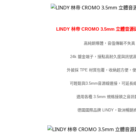
LINDY 林帝 CROMO 3.5mm 立體音
高純銅導體，音值傳輸不失真
24k 鍍金端子，接點高耐久度與訊號
外披採 TPE 材質包覆，收納超方便，
可輕鬆與3.5mm音源線連接，可延長
適用各種 3.5mm 規格接頭之音訊
德國國際品牌 LINDY，歐洲暢銷