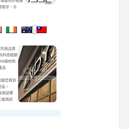
辦事處向外拓展
葡萄牙、北
求的高品質
資訊科技經銷
SB線材到
產品
您知道您買到
產品。
控與測試標
三級測試