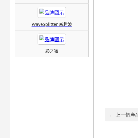
WaveSplitter 威世波
彩之舞
← 上一個產