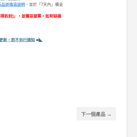
新品退換貨說明
，並於「7天內」備妥
不得拆封)」，並備妥發票。如有缺損
更新，恕不另行通知
■◣
下一個產品 →