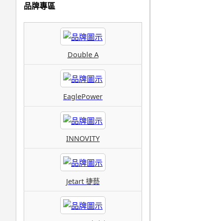
品牌專區
Double A
EaglePower
INNOVITY
Jetart 捷藝