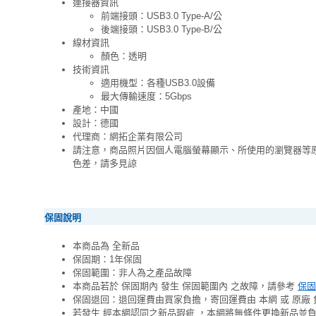
連接器資訊
前端接頭：USB3.0 Type-A/公
後端接頭：USB3.0 Type-B/公
線材資訊
顏色：透明
技術資訊
適用機型：各種USB3.0設備
最大傳輸速度：5Gbps
產地：中國
設計：德國
代理商：網拓企業有限公司
請注意，商品照片因個人電腦螢幕顯示、所使用的瀏覽器等
色差，請多見諒
保固說明
本商品為 全新品
保固期：1年保固
保固範圍：非人為之產品故障
本商品若於 保固期內 發生 保固範圍內 之故障，請參考
保固
保固退回：退回運費由買家負擔，寄回運費由 本網 或 原廠 
若發生 經本網認同之新品瑕疵 ，本網將無條件更換新品並