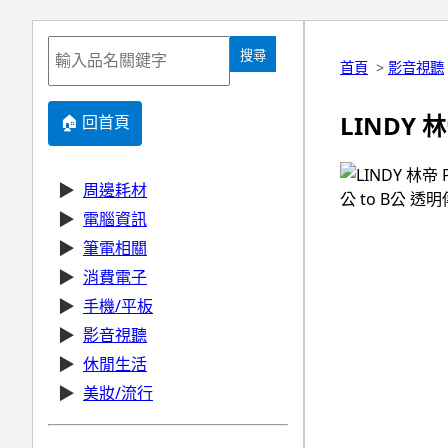
搜尋
首頁
>
影音視聽
LINDY 林
🏠 回首頁
▶
周邊耗材
▶
電腦資訊
▶
筆電相關
▶
消費電子
▶
手機/平板
▶
影音視聽
▶
休閒生活
▶
美妝/流行