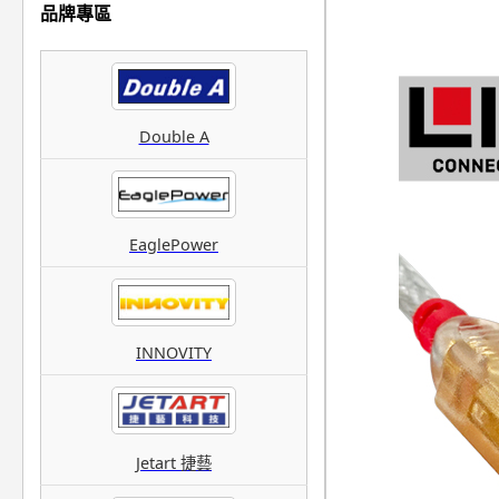
品牌專區
Double A
EaglePower
INNOVITY
Jetart 捷藝