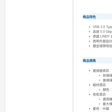
商品特色
USB 3.0 Typ
高達 5.0 G
德國 LINDY
透明外披設
鍍金接頭增
商品規格
連接器資訊
前端接頭
後端接頭
線材資訊
顏色
技術資訊
適用機
最大傳
產地：中國