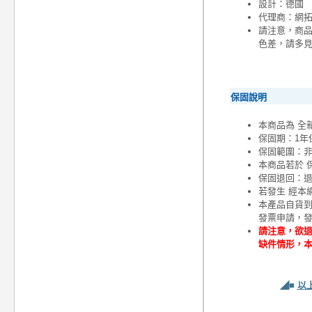
設計：德國
代理商：網
請注意，商
色差，請多
保固說明
本商品為 全
保固期：1年
保固範圍：
本商品若於 
保固退回：退
若發生 經本
本產品自貨
發票申請，
請注意，欲退
缺件情形，
◢■
以