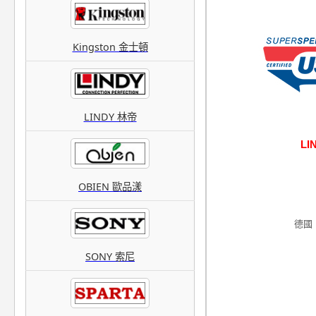
Kingston 金士頓
LINDY 林帝
LI
OBIEN 歐品漾
德國
SONY 索尼