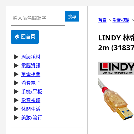
搜尋
首頁
>
影音視聽
LINDY 林
🏠 回首頁
2m (31837
▶
周邊耗材
▶
電腦資訊
▶
筆電相關
▶
消費電子
▶
手機/平板
▶
影音視聽
▶
休閒生活
▶
美妝/流行