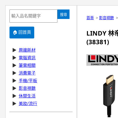
搜尋
首頁
>
影音視聽
LINDY 林
🏠 回首頁
(38381)
▶
周邊耗材
▶
電腦資訊
▶
筆電相關
▶
消費電子
▶
手機/平板
▶
影音視聽
▶
休閒生活
▶
美妝/流行