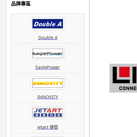
品牌專區
Double A
EaglePower
INNOVITY
Jetart 捷藝