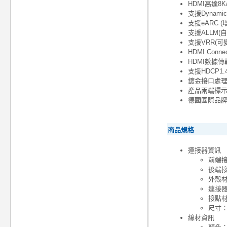
HDMI高達8K
支援Dynam
支援eARC 
支援ALLM(
支援VRR(可
HDMI Co
HDMI數據傳
支援HDCP1.4 
鍍金接口處
產品兩端標示有T
德國國際品牌
商品規格
連接器資訊
前端接頭
後端接頭
外殼
連接器
接點材
尺寸：4
線材資訊