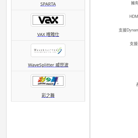
擁有
SPARTA
HD
支援Dyna
VAX 唯雅仕
支援e
WaveSplitter 威世波
彩之舞