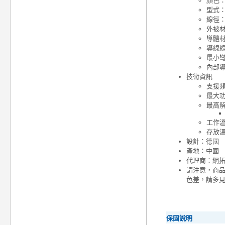
顏色
型式
線徑：4
外被材
導體材
導線線
最小彎曲
內部導線
技術資訊
支援頻
最大功
最高
工作溫度：
存放溫度：
設計：德國
產地：中國
代理商：網
請注意，商
色差，請多
保固說明