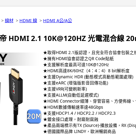
>
線材
>
HDMI 線
>
HDMI A公/A公
帝 HDMI 2.1 10K@120HZ 光電混合線 20m
★取得HDMI 2.1版認證，且完全符合協會包裝之
★擁有HDMI協會認證之QR Code貼紙
★支援解析度最高可達10K@120Hz
★HDMI高達8K/60HZ（4：4：4）8 bit解析度
★支援Dynamic HDR (動態模式高動態範圍處理)
★支援eARC (增強版影音回傳功能)
★支援VRR(可變刷新率)
★支援ALLM(自動低延遲模式)
★HDMI Connector細薄、穿管容易、方便佈線
★HDMI數據傳輸速率達48Gbps
★支援HDCP1.4 / HDCP2.2 / HDCP2.3
★鍍金接口處理，耐磨耐腐蝕
★產品兩端標示有TX (Source)-播放設備，RX (Dis
★德國國際品牌 LINDY，歐洲暢銷商品