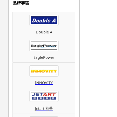
品牌專區
Double A
EaglePower
INNOVITY
Jetart 捷藝