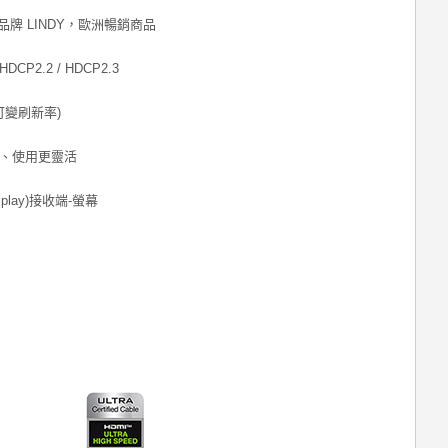
際品牌 LINDY，歐洲暢銷商品
P2.2 / HDCP2.3
可變刷新率)
佈線、使用更靈活
splay)接收端-螢幕