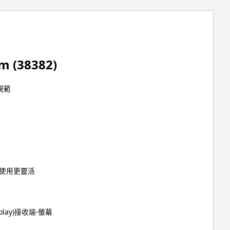
 (38382)
規範
、使用更靈活
play)接收端-螢幕