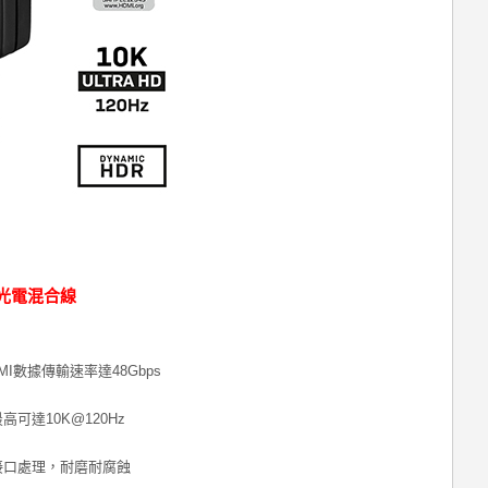
HZ 光電混合線
I數據傳輸速率達48Gbps
高可達10K@120Hz
鍍金接口處理，耐磨耐腐蝕