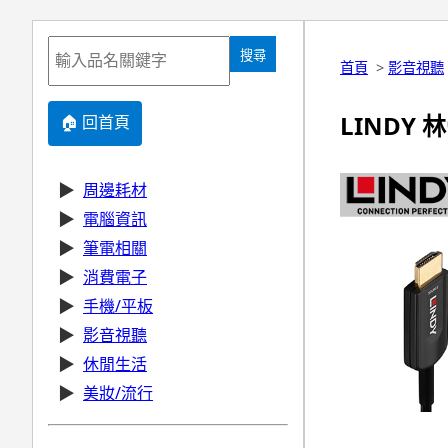
搜尋
首頁
>
影音視聽
LINDY 林
🏠 回首頁
▶
周邊耗材
▶
電腦資訊
▶
筆電相關
▶
消費電子
▶
手機/平板
▶
影音視聽
▶
休閒生活
▶
美妝/流行